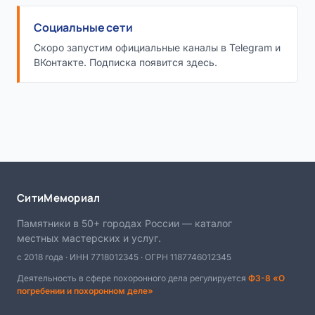
Социальные сети
Скоро запустим официальные каналы в Telegram и
ВКонтакте. Подписка появится здесь.
СитиМемориал
Памятники в 50+ городах России — каталог
местных мастерских и услуг.
с 2018 года · ИНН 7718012345 · ОГРН 1187746012345
Деятельность в сфере похоронного дела регулируется
ФЗ-8 «О
погребении и похоронном деле»